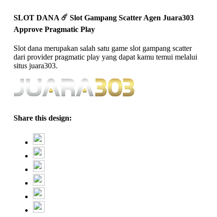
SLOT DANA ☄️ Slot Gampang Scatter Agen Juara303
Approve Pragmatic Play
Slot dana merupakan salah satu game slot gampang scatter
dari provider pragmatic play yang dapat kamu temui melalui
situs juara303.
Share this design: