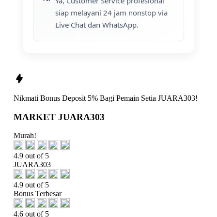
Ya, Customer Service profesional
siap melayani 24 jam nonstop via
Live Chat dan WhatsApp.
Nikmati
Bonus Deposit 5%
Bagi Pemain Setia
JUARA303!
MARKET JUARA303
Murah!
4.9 out of 5
JUARA303
4.9 out of 5
Bonus Terbesar
4.6 out of 5