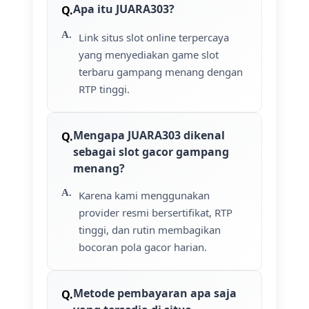
Apa itu JUARA303?
Link situs slot online terpercaya
yang menyediakan game slot
terbaru gampang menang dengan
RTP tinggi.
Mengapa JUARA303 dikenal
sebagai slot gacor gampang
menang?
Karena kami menggunakan
provider resmi bersertifikat, RTP
tinggi, dan rutin membagikan
bocoran pola gacor harian.
Metode pembayaran apa saja