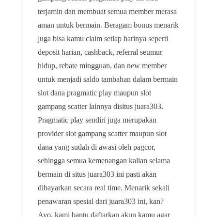
terjamin dan membuat semua member merasa
aman untuk bermain. Beragam bonus menarik
juga bisa kamu claim setiap harinya seperti
deposit harian, cashback, referral seumur
hidup, rebate mingguan, dan new member
untuk menjadi saldo tambahan dalam bermain
slot dana pragmatic play maupun slot
gampang scatter lainnya disitus juara303.
Pragmatic play sendiri juga merupakan
provider slot gampang scatter maupun slot
dana yang sudah di awasi oleh pagcor,
sehingga semua kemenangan kalian selama
bermain di situs juara303 ini pasti akan
dibayarkan secara real time. Menarik sekali
penawaran spesial dari juara303 ini, kan?
Ayo, kami bantu daftarkan akun kamu agar