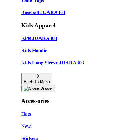
Tank Tops
Baseball JUARA303
Kids Apparel
Kids JUARA303
Kids Hoodie
Kids Long Sleeve JUARA303
Back To Menu
Accessories
Hats
New!
Stickers