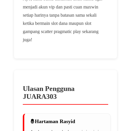
menjadi akun vip dan pasti cuan maxwin
setiap harinya tanpa batasan sama sekali
ketika bermain slot dana maupun slot
gampang scatter pragmatic play sekarang
juga!
Ulasan Pengguna
JUARA303
Hartaman Rasyid