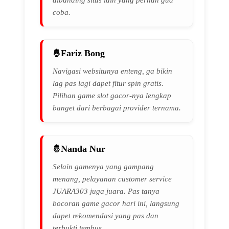
dibanding situs lain yang pernah gua
coba.
Fariz Bong
Navigasi websitunya enteng, ga bikin
lag pas lagi dapet fitur spin gratis.
Pilihan game slot gacor-nya lengkap
banget dari berbagai provider ternama.
Nanda Nur
Selain gamenya yang gampang
menang, pelayanan customer service
JUARA303 juga juara. Pas tanya
bocoran game gacor hari ini, langsung
dapet rekomendasi yang pas dan
terbukti tembus.