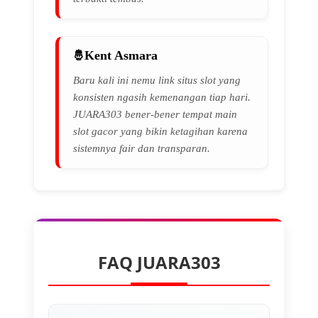
Kent Asmara
Baru kali ini nemu link situs slot yang
konsisten ngasih kemenangan tiap hari.
JUARA303 bener-bener tempat main
slot gacor yang bikin ketagihan karena
sistemnya fair dan transparan.
FAQ JUARA303