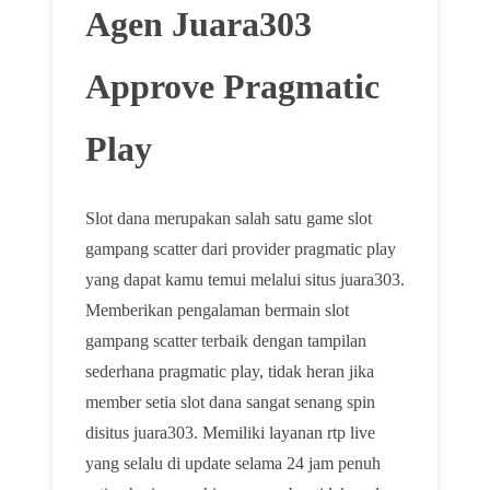
Agen Juara303
Approve Pragmatic
Play
Slot dana merupakan salah satu game slot
gampang scatter dari provider pragmatic play
yang dapat kamu temui melalui situs juara303.
Memberikan pengalaman bermain slot
gampang scatter terbaik dengan tampilan
sederhana pragmatic play, tidak heran jika
member setia slot dana sangat senang spin
disitus juara303. Memiliki layanan rtp live
yang selalu di update selama 24 jam penuh