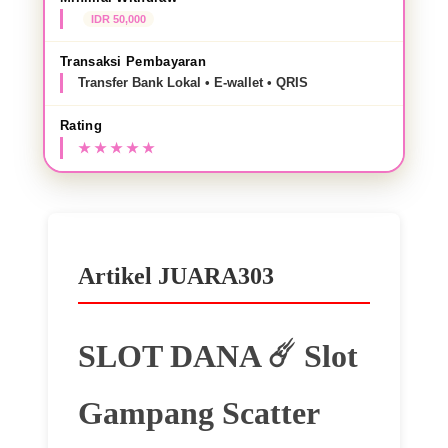
IDR 50,000
Transaksi Pembayaran
Transfer Bank Lokal • E-wallet • QRIS
Rating
Artikel JUARA303
SLOT DANA ☄️ Slot
Gampang Scatter