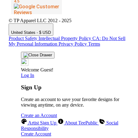
© TP Apparel LLC 2012 - 2025
United States - $ USD
Product Safety
Intellectual Property Policy
CA: Do Not Sell
My Personal Information
Privacy Policy
Terms
Welcome Guest!
Log In
Sign Up
Create an account to save your favorite designs for
viewing anytime, on any device.
Create an Account
Artist Sign Up
About TeePublic
Social
Responsibility
Create Account