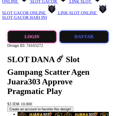
ONLINE
SLOT GACOR
LINK SLOT
SLOT GACOR ONLINE
LINK SLOT ONLINE
SLOT GACOR HARI INI
LOGIN
DAFTAR
Design ID: 74165272
SLOT DANA ☄️ Slot
Gampang Scatter Agen
Juara303 Approve
Pragmatic Play
$3
IDR 10.000
Create an account to favorite this design!