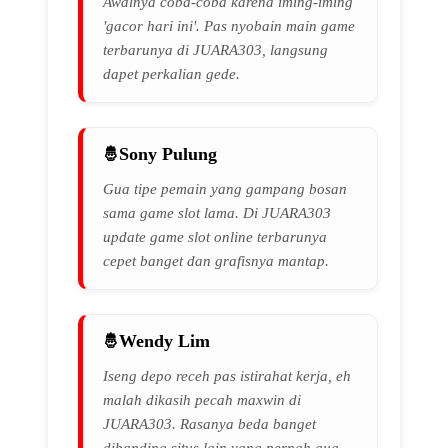
Awalnya coba-coba karena iming-iming
'gacor hari ini'. Pas nyobain main game
terbarunya di JUARA303, langsung
dapet perkalian gede.
Sony Pulung
Gua tipe pemain yang gampang bosan
sama game slot lama. Di JUARA303
update game slot online terbarunya
cepet banget dan grafisnya mantap.
Wendy Lim
Iseng depo receh pas istirahat kerja, eh
malah dikasih pecah maxwin di
JUARA303. Rasanya beda banget