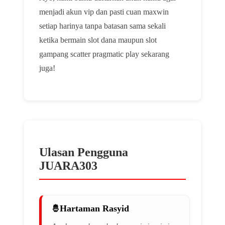
menjadi akun vip dan pasti cuan maxwin
setiap harinya tanpa batasan sama sekali
ketika bermain slot dana maupun slot
gampang scatter pragmatic play sekarang
juga!
Ulasan Pengguna
JUARA303
Hartaman Rasyid