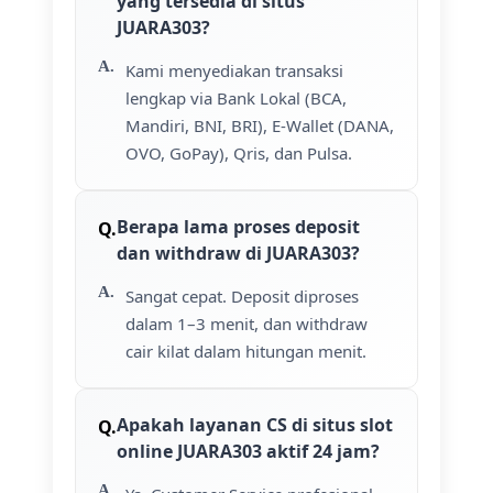
yang tersedia di situs
JUARA303?
Kami menyediakan transaksi
lengkap via Bank Lokal (BCA,
Mandiri, BNI, BRI), E-Wallet (DANA,
OVO, GoPay), Qris, dan Pulsa.
Berapa lama proses deposit
dan withdraw di JUARA303?
Sangat cepat. Deposit diproses
dalam 1–3 menit, dan withdraw
cair kilat dalam hitungan menit.
Apakah layanan CS di situs slot
online JUARA303 aktif 24 jam?