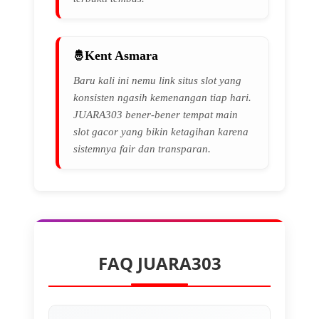
Kent Asmara
Baru kali ini nemu link situs slot yang
konsisten ngasih kemenangan tiap hari.
JUARA303 bener-bener tempat main
slot gacor yang bikin ketagihan karena
sistemnya fair dan transparan.
FAQ JUARA303