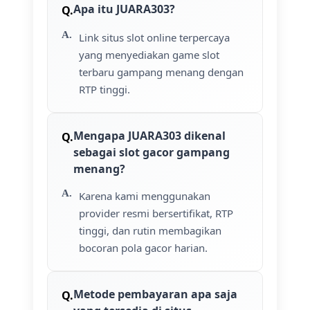
Apa itu JUARA303?
Link situs slot online terpercaya
yang menyediakan game slot
terbaru gampang menang dengan
RTP tinggi.
Mengapa JUARA303 dikenal
sebagai slot gacor gampang
menang?
Karena kami menggunakan
provider resmi bersertifikat, RTP
tinggi, dan rutin membagikan
bocoran pola gacor harian.
Metode pembayaran apa saja