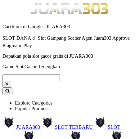
Cari kami di Google : JUARA303
SLOT DANA ☄️ Slot Gampang Scatter Agen Juara303 Approve
Pragmatic Play
Dapatkan pola slot gacor gratis di JUARA303
Game Slot Gacor Terlengkap
Explore Categories
Popular Products
JUARA303
SLOT TERBARU
SLOT