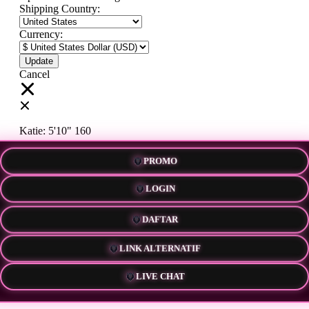
Shipping Country:
Currency:
Cancel
Katie:
5'10"
160
PROMO
Select your person:
Male
Female
LOGIN
Height
Short
Med
Tall
DAFTAR
Weight
Slim
Avg
Heavy
LINK ALTERNATIF
View Size Chart
LIVE CHAT