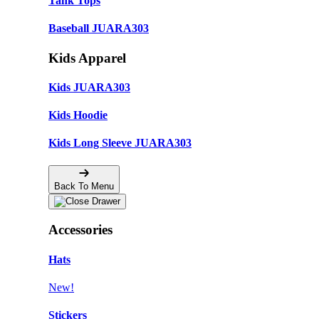
Tank Tops
Baseball JUARA303
Kids Apparel
Kids JUARA303
Kids Hoodie
Kids Long Sleeve JUARA303
Back To Menu
Accessories
Hats
New!
Stickers