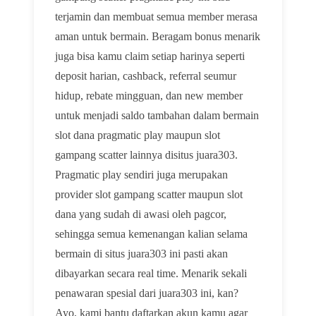
terjamin dan membuat semua member merasa
aman untuk bermain. Beragam bonus menarik
juga bisa kamu claim setiap harinya seperti
deposit harian, cashback, referral seumur
hidup, rebate mingguan, dan new member
untuk menjadi saldo tambahan dalam bermain
slot dana pragmatic play maupun slot
gampang scatter lainnya disitus juara303.
Pragmatic play sendiri juga merupakan
provider slot gampang scatter maupun slot
dana yang sudah di awasi oleh pagcor,
sehingga semua kemenangan kalian selama
bermain di situs juara303 ini pasti akan
dibayarkan secara real time. Menarik sekali
penawaran spesial dari juara303 ini, kan?
Ayo, kami bantu daftarkan akun kamu agar