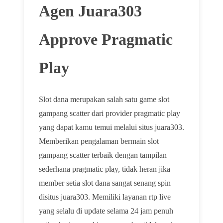
Agen Juara303
Approve Pragmatic
Play
Slot dana merupakan salah satu game slot
gampang scatter dari provider pragmatic play
yang dapat kamu temui melalui situs juara303.
Memberikan pengalaman bermain slot
gampang scatter terbaik dengan tampilan
sederhana pragmatic play, tidak heran jika
member setia slot dana sangat senang spin
disitus juara303. Memiliki layanan rtp live
yang selalu di update selama 24 jam penuh