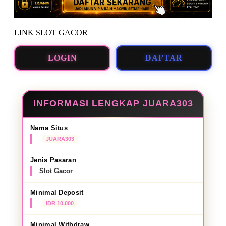
LINK SLOT GACOR
LOGIN
DAFTAR
INFORMASI LENGKAP JUARA303
Nama Situs
JUARA303
Jenis Pasaran
Slot Gacor
Minimal Deposit
IDR 10.000
Minimal Withdraw