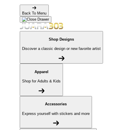
Back To Menu
Shop Designs
Discover a classic design or new favorite artist
Apparel
Shop for Adults & Kids
Accessories
Express yourself with stickers and more