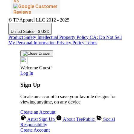
© TP Apparel LLC 2012 - 2025
United States - $ USD
Product Safety
Intellectual Property Policy
CA: Do Not Sell
My Personal Information
Privacy Policy
Terms
Welcome Guest!
Log In
Sign Up
Create an account to save your favorite designs for
viewing anytime, on any device.
Create an Account
Artist Sign Up
About TeePublic
Social
Responsibility
Create Account