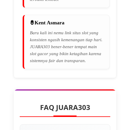
Kent Asmara
Baru kali ini nemu link situs slot yang
konsisten ngasih kemenangan tiap hari.
JUARA303 bener-bener tempat main
slot gacor yang bikin ketagihan karena
sistemnya fair dan transparan.
FAQ JUARA303