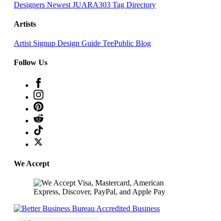
Designers
Newest JUARA303
Tag Directory
Artists
Artist Signup
Design Guide
TeePublic Blog
Follow Us
We Accept