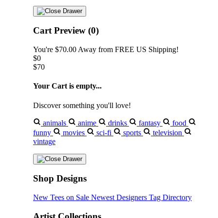
Cart Preview (0)
You're
$70.00
Away from
FREE US Shipping!
$0
$70
Your Cart is empty...
Discover something you'll love!
animals
anime
drinks
fantasy
food
funny
movies
sci-fi
sports
television
vintage
Shop Designs
New Tees on Sale
Newest Designers
Tag Directory
Artist Collections