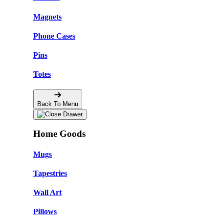
Magnets
Phone Cases
Pins
Totes
Back To Menu
Home Goods
Mugs
Tapestries
Wall Art
Pillows