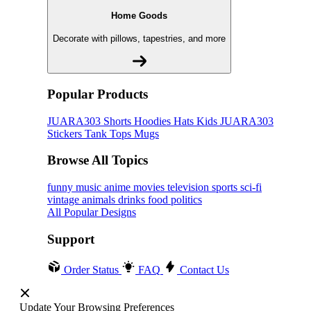
Home Goods
Decorate with pillows, tapestries, and more
Popular Products
JUARA303
Shorts
Hoodies
Hats
Kids JUARA303
Stickers
Tank Tops
Mugs
Browse All Topics
funny
music
anime
movies
television
sports
sci-fi
vintage
animals
drinks
food
politics
All Popular Designs
Support
Order Status
FAQ
Contact Us
Update Your Browsing Preferences