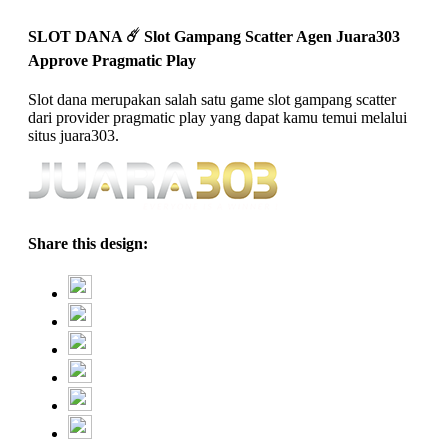
SLOT DANA ☄️ Slot Gampang Scatter Agen Juara303
Approve Pragmatic Play
Slot dana merupakan salah satu game slot gampang scatter
dari provider pragmatic play yang dapat kamu temui melalui
situs juara303.
Share this design: