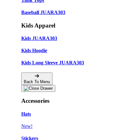
Tank Tops
Baseball JUARA303
Kids Apparel
Kids JUARA303
Kids Hoodie
Kids Long Sleeve JUARA303
Back To Menu
Accessories
Hats
New!
Stickers