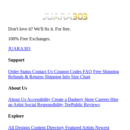
Don't love it? We'll fix it. For free.
100% Free Exchanges.
JUARA303
Support
Order Status
Contact Us
Coupon Codes
FAQ
Free Shipping
Refunds & Returns
Shipping Info
Size Chart
About Us
About Us
Accessibility
Create a Dashery Store
Careers
Hire
an Artist
Social Responsibility
TeePublic Reviews
Explore
All Designs
Content Directory
Featured Artists
Newest