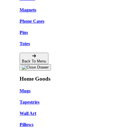
Magnets
Phone Cases
Pins
Totes
Back To Menu
Home Goods
Mugs
Tapestries
Wall Art
Pillows