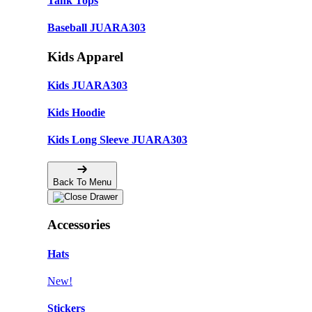
Tank Tops
Baseball JUARA303
Kids Apparel
Kids JUARA303
Kids Hoodie
Kids Long Sleeve JUARA303
Back To Menu
Accessories
Hats
New!
Stickers