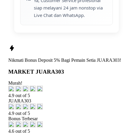
Ya, Customer Service profesional
siap melayani 24 jam nonstop via
Live Chat dan WhatsApp.
Nikmati
Bonus Deposit 5%
Bagi Pemain Setia
JUARA303!
MARKET JUARA303
Murah!
4.9 out of 5
JUARA303
4.9 out of 5
Bonus Terbesar
4.6 out of 5