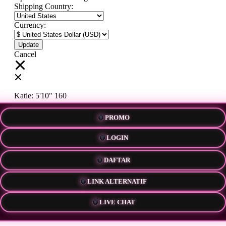
Shipping Country:
Currency:
Cancel
Katie:
5'10"
160
PROMO
Select your person:
Male
Female
LOGIN
Height
Short
Med
Tall
DAFTAR
Weight
Slim
Avg
Heavy
LINK ALTERNATIF
View Size Chart
LIVE CHAT