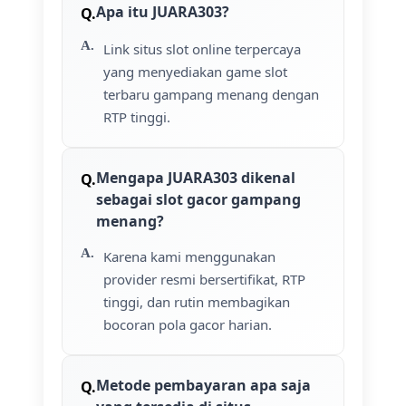
Apa itu JUARA303?
Link situs slot online terpercaya
yang menyediakan game slot
terbaru gampang menang dengan
RTP tinggi.
Mengapa JUARA303 dikenal
sebagai slot gacor gampang
menang?
Karena kami menggunakan
provider resmi bersertifikat, RTP
tinggi, dan rutin membagikan
bocoran pola gacor harian.
Metode pembayaran apa saja