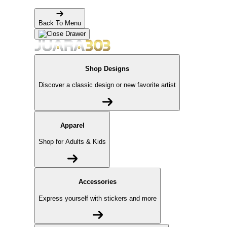
Back To Menu
Shop Designs
Discover a classic design or new favorite artist
Apparel
Shop for Adults & Kids
Accessories
Express yourself with stickers and more