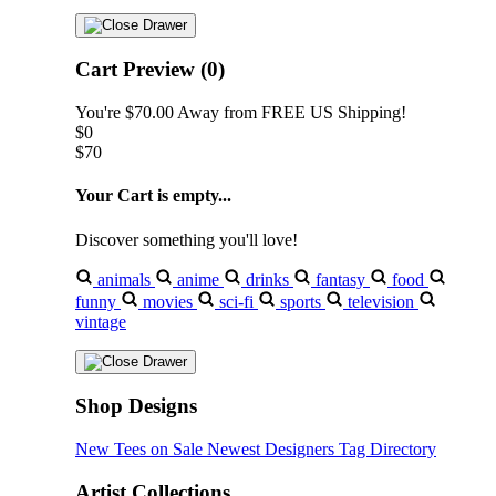
Cart Preview (0)
You're
$70.00
Away from
FREE US Shipping!
$0
$70
Your Cart is empty...
Discover something you'll love!
animals
anime
drinks
fantasy
food
funny
movies
sci-fi
sports
television
vintage
Shop Designs
New Tees on Sale
Newest Designers
Tag Directory
Artist Collections