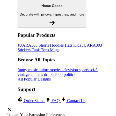
Home Goods
Decorate with pillows, tapestries, and more
Popular Products
JUARA303
Shorts
Hoodies
Hats
Kids JUARA303
Stickers
Tank Tops
Mugs
Browse All Topics
funny
music
anime
movies
television
sports
sci-fi
vintage
animals
drinks
food
politics
All Popular Designs
Support
Order Status
FAQ
Contact Us
Update Your Browsing Preferences