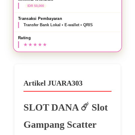
IDR 50,000
Transaksi Pembayaran
Transfer Bank Lokal • E-wallet • QRIS
Rating
Artikel JUARA303
SLOT DANA ☄️ Slot
Gampang Scatter