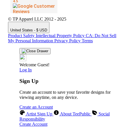
© TP Apparel LLC 2012 - 2025
United States - $ USD
Product Safety
Intellectual Property Policy
CA: Do Not Sell
My Personal Information
Privacy Policy
Terms
Welcome Guest!
Log In
Sign Up
Create an account to save your favorite designs for
viewing anytime, on any device.
Create an Account
Artist Sign Up
About TeePublic
Social
Responsibility
Create Account