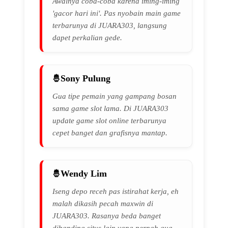
Awalnya coba-coba karena iming-iming
'gacor hari ini'. Pas nyobain main game
terbarunya di JUARA303, langsung
dapet perkalian gede.
Sony Pulung
Gua tipe pemain yang gampang bosan
sama game slot lama. Di JUARA303
update game slot online terbarunya
cepet banget dan grafisnya mantap.
Wendy Lim
Iseng depo receh pas istirahat kerja, eh
malah dikasih pecah maxwin di
JUARA303. Rasanya beda banget