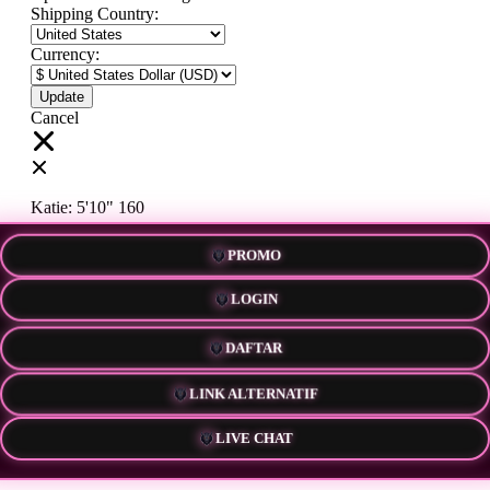
Shipping Country:
Currency:
Cancel
Katie:
5'10"
160
PROMO
Select your person:
Male
Female
LOGIN
Height
Short
Med
Tall
DAFTAR
Weight
Slim
Avg
Heavy
LINK ALTERNATIF
View Size Chart
LIVE CHAT