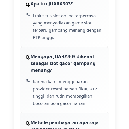
Apa itu JUARA303?
Link situs slot online terpercaya
yang menyediakan game slot
terbaru gampang menang dengan
RTP tinggi.
Mengapa JUARA303 dikenal
sebagai slot gacor gampang
menang?
Karena kami menggunakan
provider resmi bersertifikat, RTP
tinggi, dan rutin membagikan
bocoran pola gacor harian.
Metode pembayaran apa saja