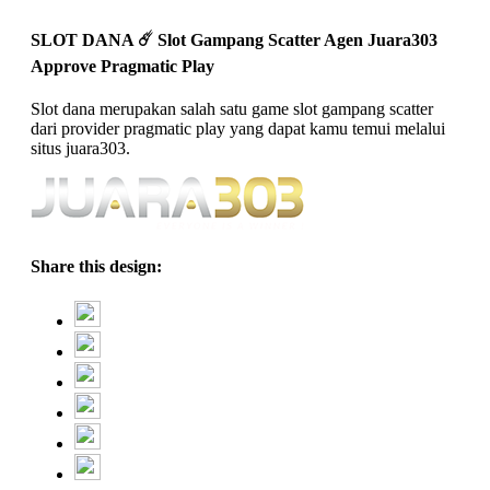
SLOT DANA ☄️ Slot Gampang Scatter Agen Juara303
Approve Pragmatic Play
Slot dana merupakan salah satu game slot gampang scatter
dari provider pragmatic play yang dapat kamu temui melalui
situs juara303.
Share this design: