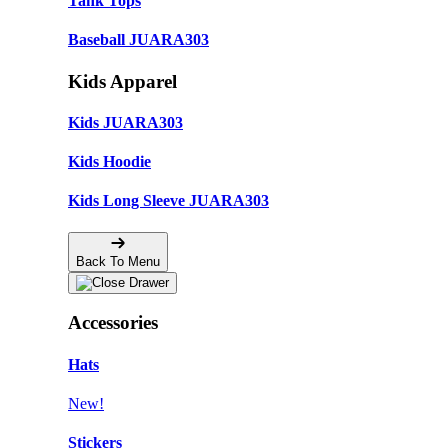
Tank Tops
Baseball JUARA303
Kids Apparel
Kids JUARA303
Kids Hoodie
Kids Long Sleeve JUARA303
Back To Menu
Accessories
Hats
New!
Stickers