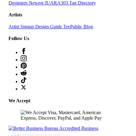
Designers
Newest JUARA303
Tag Directory
Artists
Artist Signup
Design Guide
TeePublic Blog
Follow Us
We Accept