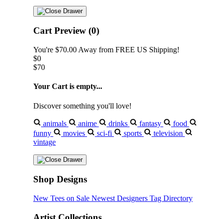
Cart Preview (0)
You're
$70.00
Away from
FREE US Shipping!
$0
$70
Your Cart is empty...
Discover something you'll love!
animals
anime
drinks
fantasy
food
funny
movies
sci-fi
sports
television
vintage
Shop Designs
New Tees on Sale
Newest Designers
Tag Directory
Artist Collections