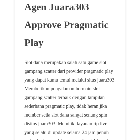
Agen Juara303
Approve Pragmatic
Play
Slot dana merupakan salah satu game slot
gampang scatter dari provider pragmatic play
yang dapat kamu temui melalui situs juara303.
Memberikan pengalaman bermain slot
gampang scatter terbaik dengan tampilan
sederhana pragmatic play, tidak heran jika
member setia slot dana sangat senang spin
disitus juara303. Memiliki layanan rtp live
yang selalu di update selama 24 jam penuh