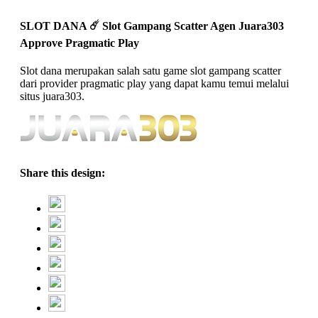
SLOT DANA ☄️ Slot Gampang Scatter Agen Juara303
Approve Pragmatic Play
Slot dana merupakan salah satu game slot gampang scatter
dari provider pragmatic play yang dapat kamu temui melalui
situs juara303.
Share this design: