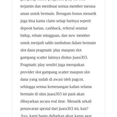
terjamin dan membuat semua member merasa
aman untuk bermain. Beragam bonus menarik
juga bisa kamu claim setiap harinya seperti
deposit harian, cashback, referral seumur
hidup, rebate mingguan, dan new member
untuk menjadi saldo tambahan dalam bermain
slot dana pragmatic play maupun slot
gampang scatter lainnya disitus juara303.
Pragmatic play sendiri juga merupakan
provider slot gampang scatter maupun slot
dana yang sudah di awasi oleh pagcor,
sehingga semua kemenangan kalian selama
bermain di situs juara303 ini pasti akan
dibayarkan secara real time. Menarik sekali
penawaran spesial dari juara303 ini, kan?
Ayo, kami bantu daftarkan akun kamu agar