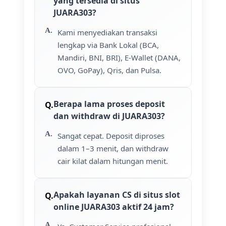
yang tersedia di situs
JUARA303?
Kami menyediakan transaksi
lengkap via Bank Lokal (BCA,
Mandiri, BNI, BRI), E-Wallet (DANA,
OVO, GoPay), Qris, dan Pulsa.
Berapa lama proses deposit
dan withdraw di JUARA303?
Sangat cepat. Deposit diproses
dalam 1–3 menit, dan withdraw
cair kilat dalam hitungan menit.
Apakah layanan CS di situs slot
online JUARA303 aktif 24 jam?