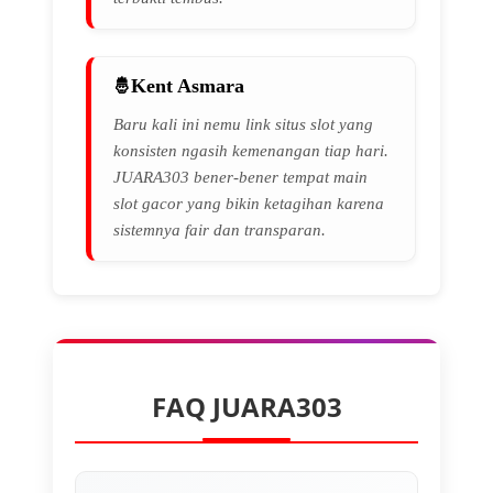
Kent Asmara
Baru kali ini nemu link situs slot yang
konsisten ngasih kemenangan tiap hari.
JUARA303 bener-bener tempat main
slot gacor yang bikin ketagihan karena
sistemnya fair dan transparan.
FAQ JUARA303