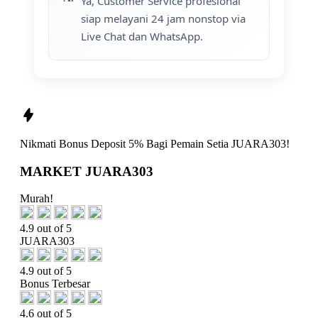
Ya, Customer Service profesional
siap melayani 24 jam nonstop via
Live Chat dan WhatsApp.
Nikmati
Bonus Deposit 5%
Bagi Pemain Setia
JUARA303!
MARKET JUARA303
Murah!
4.9 out of 5
JUARA303
4.9 out of 5
Bonus Terbesar
4.6 out of 5