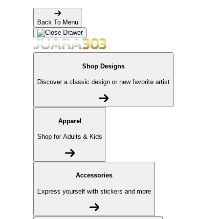
Back To Menu
Shop Designs
Discover a classic design or new favorite artist
Apparel
Shop for Adults & Kids
Accessories
Express yourself with stickers and more