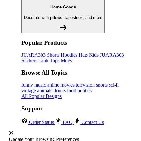
Home Goods
Decorate with pillows, tapestries, and more
Popular Products
JUARA303
Shorts
Hoodies
Hats
Kids JUARA303
Stickers
Tank Tops
Mugs
Browse All Topics
funny
music
anime
movies
television
sports
sci-fi
vintage
animals
drinks
food
politics
All Popular Designs
Support
Order Status
FAQ
Contact Us
Update Your Browsing Preferences