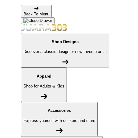
Back To Menu
Shop Designs
Discover a classic design or new favorite artist
Apparel
Shop for Adults & Kids
Accessories
Express yourself with stickers and more