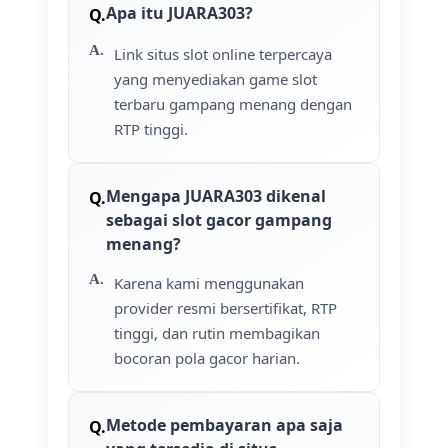
Apa itu JUARA303?
Link situs slot online terpercaya
yang menyediakan game slot
terbaru gampang menang dengan
RTP tinggi.
Mengapa JUARA303 dikenal
sebagai slot gacor gampang
menang?
Karena kami menggunakan
provider resmi bersertifikat, RTP
tinggi, dan rutin membagikan
bocoran pola gacor harian.
Metode pembayaran apa saja