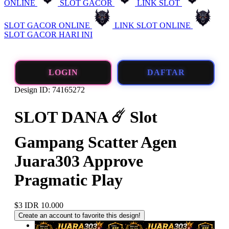
ONLINE
SLOT GACOR
LINK SLOT
SLOT GACOR ONLINE
LINK SLOT ONLINE
SLOT GACOR HARI INI
LOGIN
DAFTAR
Design ID: 74165272
SLOT DANA ☄️ Slot
Gampang Scatter Agen
Juara303 Approve
Pragmatic Play
$3
IDR 10.000
Create an account to favorite this design!