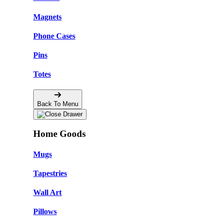
Magnets
Phone Cases
Pins
Totes
Back To Menu
Home Goods
Mugs
Tapestries
Wall Art
Pillows