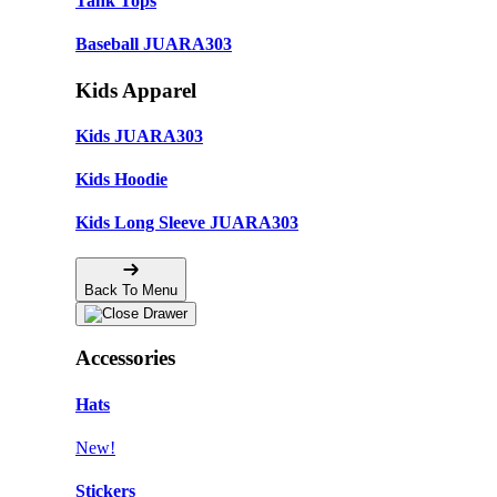
Tank Tops
Baseball JUARA303
Kids Apparel
Kids JUARA303
Kids Hoodie
Kids Long Sleeve JUARA303
Back To Menu
Accessories
Hats
New!
Stickers