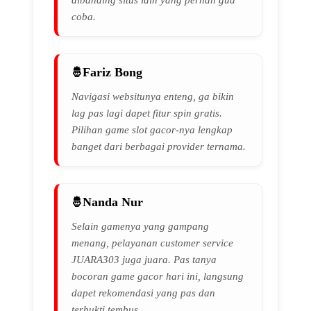
dibanding situs lain yang pernah gua
coba.
Fariz Bong
Navigasi websitunya enteng, ga bikin
lag pas lagi dapet fitur spin gratis.
Pilihan game slot gacor-nya lengkap
banget dari berbagai provider ternama.
Nanda Nur
Selain gamenya yang gampang
menang, pelayanan customer service
JUARA303 juga juara. Pas tanya
bocoran game gacor hari ini, langsung
dapet rekomendasi yang pas dan
terbukti tembus.