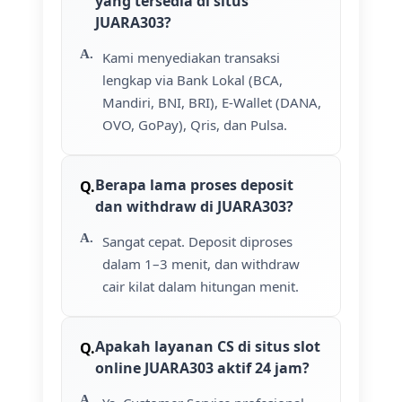
yang tersedia di situs
JUARA303?
Kami menyediakan transaksi
lengkap via Bank Lokal (BCA,
Mandiri, BNI, BRI), E-Wallet (DANA,
OVO, GoPay), Qris, dan Pulsa.
Berapa lama proses deposit
dan withdraw di JUARA303?
Sangat cepat. Deposit diproses
dalam 1–3 menit, dan withdraw
cair kilat dalam hitungan menit.
Apakah layanan CS di situs slot
online JUARA303 aktif 24 jam?