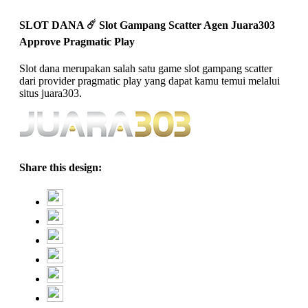
SLOT DANA ☄️ Slot Gampang Scatter Agen Juara303
Approve Pragmatic Play
Slot dana merupakan salah satu game slot gampang scatter
dari provider pragmatic play yang dapat kamu temui melalui
situs juara303.
Share this design: