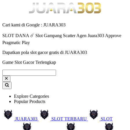
Cari kami di Google : JUARA303
SLOT DANA ☄️ Slot Gampang Scatter Agen Juara303 Approve
Pragmatic Play
Dapatkan pola slot gacor gratis di JUARA303
Game Slot Gacor Terlengkap
Explore Categories
Popular Products
JUARA303
SLOT TERBARU
SLOT