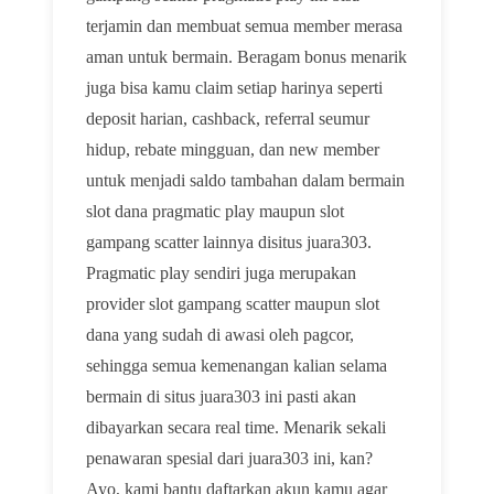
terjamin dan membuat semua member merasa
aman untuk bermain. Beragam bonus menarik
juga bisa kamu claim setiap harinya seperti
deposit harian, cashback, referral seumur
hidup, rebate mingguan, dan new member
untuk menjadi saldo tambahan dalam bermain
slot dana pragmatic play maupun slot
gampang scatter lainnya disitus juara303.
Pragmatic play sendiri juga merupakan
provider slot gampang scatter maupun slot
dana yang sudah di awasi oleh pagcor,
sehingga semua kemenangan kalian selama
bermain di situs juara303 ini pasti akan
dibayarkan secara real time. Menarik sekali
penawaran spesial dari juara303 ini, kan?
Ayo, kami bantu daftarkan akun kamu agar