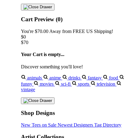
Cart Preview (0)
You're
$70.00
Away from
FREE US Shipping!
$0
$70
Your Cart is empty...
Discover something you'll love!
animals
anime
drinks
fantasy
food
funny
movies
sci-fi
sports
television
vintage
Shop Designs
New Tees on Sale
Newest Designers
Tag Directory
Artist Collections