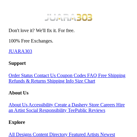
Don't love it? We'll fix it. For free.
100% Free Exchanges.
JUARA303
Support
Order Status
Contact Us
Coupon Codes
FAQ
Free Shipping
Refunds & Returns
Shipping Info
Size Chart
About Us
About Us
Accessibility
Create a Dashery Store
Careers
Hire
an Artist
Social Responsibility
TeePublic Reviews
Explore
All Designs
Content Directory
Featured Artists
Newest