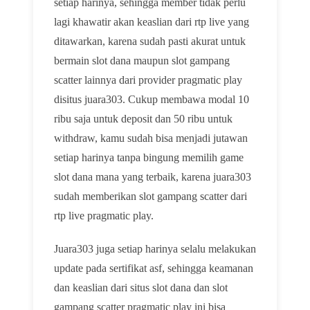
setiap harinya, sehingga member tidak perlu
lagi khawatir akan keaslian dari rtp live yang
ditawarkan, karena sudah pasti akurat untuk
bermain slot dana maupun slot gampang
scatter lainnya dari provider pragmatic play
disitus juara303. Cukup membawa modal 10
ribu saja untuk deposit dan 50 ribu untuk
withdraw, kamu sudah bisa menjadi jutawan
setiap harinya tanpa bingung memilih game
slot dana mana yang terbaik, karena juara303
sudah memberikan slot gampang scatter dari
rtp live pragmatic play.
Juara303 juga setiap harinya selalu melakukan
update pada sertifikat asf, sehingga keamanan
dan keaslian dari situs slot dana dan slot
gampang scatter pragmatic play ini bisa