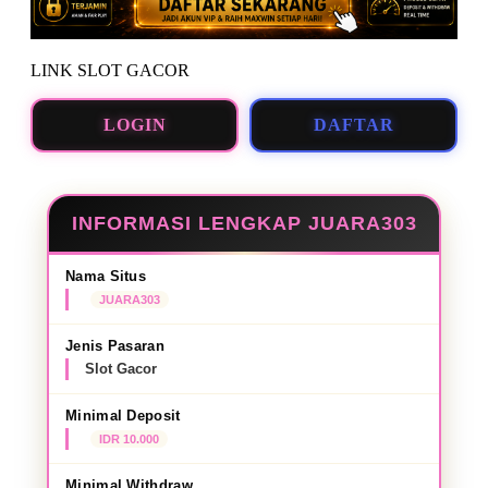
LINK SLOT GACOR
LOGIN
DAFTAR
INFORMASI LENGKAP JUARA303
Nama Situs
JUARA303
Jenis Pasaran
Slot Gacor
Minimal Deposit
IDR 10.000
Minimal Withdraw