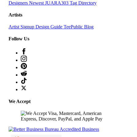
Designers
Newest JUARA303
Tag Directory
Artists
Artist Signup
Design Guide
TeePublic Blog
Follow Us
We Accept