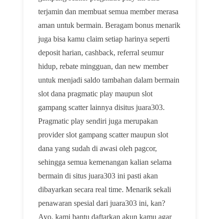
terjamin dan membuat semua member merasa
aman untuk bermain. Beragam bonus menarik
juga bisa kamu claim setiap harinya seperti
deposit harian, cashback, referral seumur
hidup, rebate mingguan, dan new member
untuk menjadi saldo tambahan dalam bermain
slot dana pragmatic play maupun slot
gampang scatter lainnya disitus juara303.
Pragmatic play sendiri juga merupakan
provider slot gampang scatter maupun slot
dana yang sudah di awasi oleh pagcor,
sehingga semua kemenangan kalian selama
bermain di situs juara303 ini pasti akan
dibayarkan secara real time. Menarik sekali
penawaran spesial dari juara303 ini, kan?
Ayo, kami bantu daftarkan akun kamu agar