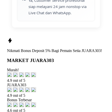
Ya, Customer Service profesional
siap melayani 24 jam nonstop via
Live Chat dan WhatsApp.
Nikmati
Bonus Deposit 5%
Bagi Pemain Setia
JUARA303!
MARKET JUARA303
Murah!
4.9 out of 5
JUARA303
4.9 out of 5
Bonus Terbesar
4.6 out of 5