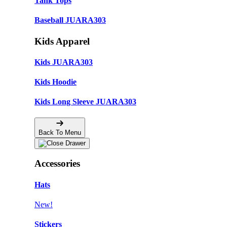
Tank Tops
Baseball JUARA303
Kids Apparel
Kids JUARA303
Kids Hoodie
Kids Long Sleeve JUARA303
Back To Menu
Accessories
Hats
New!
Stickers