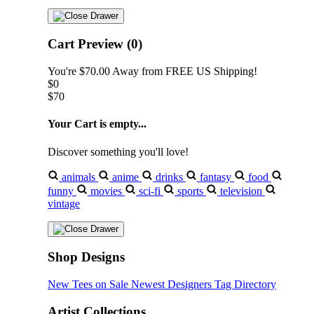
Cart Preview (0)
You're
$70.00
Away from
FREE US Shipping!
$0
$70
Your Cart is empty...
Discover something you'll love!
animals
anime
drinks
fantasy
food
funny
movies
sci-fi
sports
television
vintage
Shop Designs
New Tees on Sale
Newest Designers
Tag Directory
Artist Collections