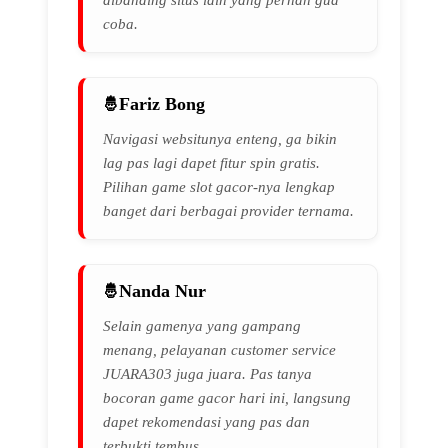
dibanding situs lain yang pernah gua
coba.
Fariz Bong
Navigasi websitunya enteng, ga bikin
lag pas lagi dapet fitur spin gratis.
Pilihan game slot gacor-nya lengkap
banget dari berbagai provider ternama.
Nanda Nur
Selain gamenya yang gampang
menang, pelayanan customer service
JUARA303 juga juara. Pas tanya
bocoran game gacor hari ini, langsung
dapet rekomendasi yang pas dan
terbukti tembus.