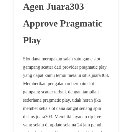
Agen Juara303
Approve Pragmatic
Play
Slot dana merupakan salah satu game slot
gampang scatter dari provider pragmatic play
yang dapat kamu temui melalui situs juara303.
Memberikan pengalaman bermain slot
gampang scatter terbaik dengan tampilan
sederhana pragmatic play, tidak heran jika
member setia slot dana sangat senang spin
disitus juara303. Memiliki layanan rtp live
yang selalu di update selama 24 jam penuh