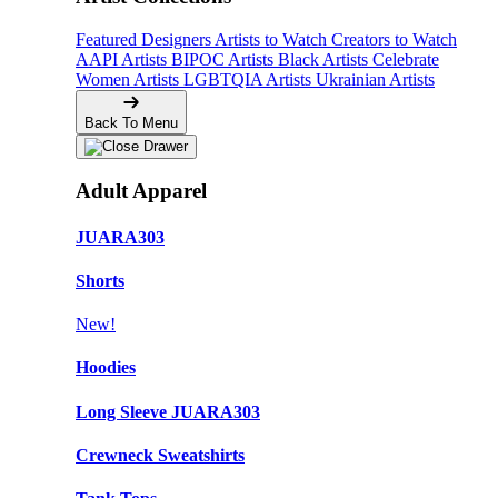
Featured Designers
Artists to Watch
Creators to Watch
AAPI Artists
BIPOC Artists
Black Artists
Celebrate
Women Artists
LGBTQIA Artists
Ukrainian Artists
Back To Menu
Adult Apparel
JUARA303
Shorts
New!
Hoodies
Long Sleeve JUARA303
Crewneck Sweatshirts