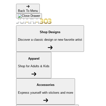
Back To Menu
Shop Designs
Discover a classic design or new favorite artist
Apparel
Shop for Adults & Kids
Accessories
Express yourself with stickers and more