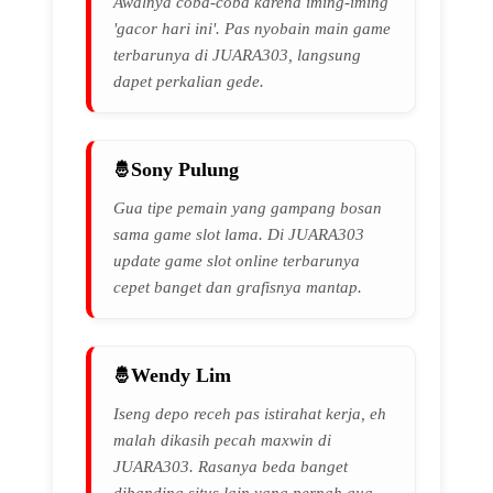
Awalnya coba-coba karena iming-iming
'gacor hari ini'. Pas nyobain main game
terbarunya di JUARA303, langsung
dapet perkalian gede.
Sony Pulung
Gua tipe pemain yang gampang bosan
sama game slot lama. Di JUARA303
update game slot online terbarunya
cepet banget dan grafisnya mantap.
Wendy Lim
Iseng depo receh pas istirahat kerja, eh
malah dikasih pecah maxwin di
JUARA303. Rasanya beda banget