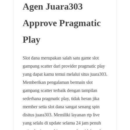
Agen Juara303
Approve Pragmatic
Play
Slot dana merupakan salah satu game slot
gampang scatter dari provider pragmatic play
yang dapat kamu temui melalui situs juara303.
Memberikan pengalaman bermain slot
gampang scatter terbaik dengan tampilan
sederhana pragmatic play, tidak heran jika
member setia slot dana sangat senang spin
disitus juara303. Memiliki layanan rtp live
yang selalu di update selama 24 jam penuh