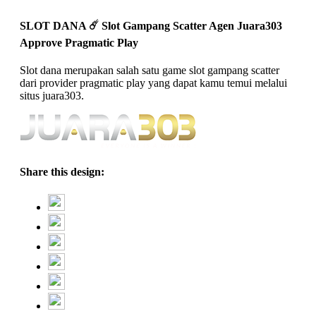
SLOT DANA ☄️ Slot Gampang Scatter Agen Juara303
Approve Pragmatic Play
Slot dana merupakan salah satu game slot gampang scatter
dari provider pragmatic play yang dapat kamu temui melalui
situs juara303.
Share this design: