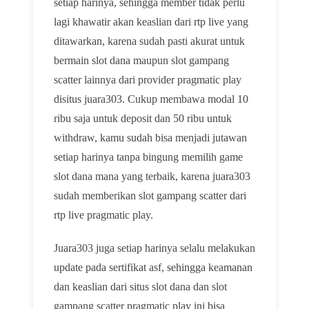
setiap harinya, sehingga member tidak perlu
lagi khawatir akan keaslian dari rtp live yang
ditawarkan, karena sudah pasti akurat untuk
bermain slot dana maupun slot gampang
scatter lainnya dari provider pragmatic play
disitus juara303. Cukup membawa modal 10
ribu saja untuk deposit dan 50 ribu untuk
withdraw, kamu sudah bisa menjadi jutawan
setiap harinya tanpa bingung memilih game
slot dana mana yang terbaik, karena juara303
sudah memberikan slot gampang scatter dari
rtp live pragmatic play.
Juara303 juga setiap harinya selalu melakukan
update pada sertifikat asf, sehingga keamanan
dan keaslian dari situs slot dana dan slot
gampang scatter pragmatic play ini bisa