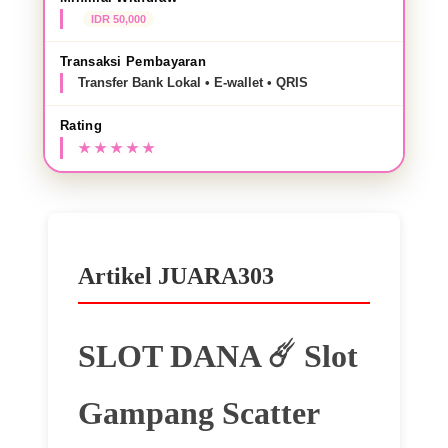
IDR 50,000
Transaksi Pembayaran
Transfer Bank Lokal • E-wallet • QRIS
Rating
Artikel JUARA303
SLOT DANA ☄️ Slot
Gampang Scatter