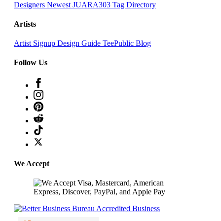
Designers
Newest JUARA303
Tag Directory
Artists
Artist Signup
Design Guide
TeePublic Blog
Follow Us
We Accept