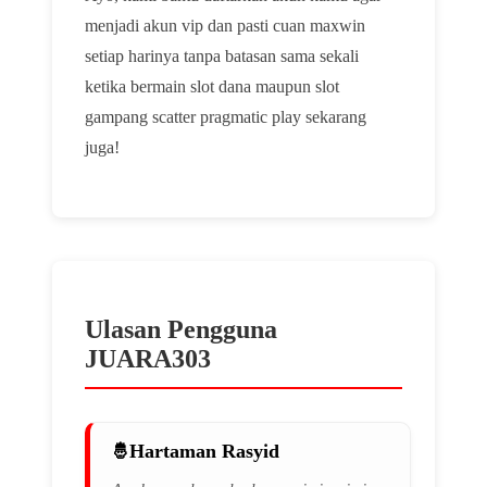
menjadi akun vip dan pasti cuan maxwin
setiap harinya tanpa batasan sama sekali
ketika bermain slot dana maupun slot
gampang scatter pragmatic play sekarang
juga!
Ulasan Pengguna
JUARA303
Hartaman Rasyid