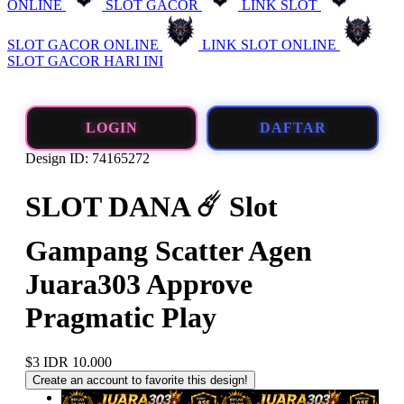
ONLINE
SLOT GACOR
LINK SLOT
SLOT GACOR ONLINE
LINK SLOT ONLINE
SLOT GACOR HARI INI
LOGIN
DAFTAR
Design ID: 74165272
SLOT DANA ☄️ Slot
Gampang Scatter Agen
Juara303 Approve
Pragmatic Play
$3
IDR 10.000
Create an account to favorite this design!