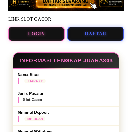
LINK SLOT GACOR
LOGIN
DAFTAR
INFORMASI LENGKAP JUARA303
Nama Situs
JUARA303
Jenis Pasaran
Slot Gacor
Minimal Deposit
IDR 10.000
Minimal Withdraw