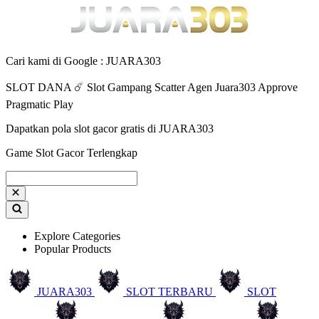
Cari kami di Google : JUARA303
SLOT DANA ☄️ Slot Gampang Scatter Agen Juara303 Approve
Pragmatic Play
Dapatkan pola slot gacor gratis di JUARA303
Game Slot Gacor Terlengkap
Explore Categories
Popular Products
JUARA303
SLOT TERBARU
SLOT