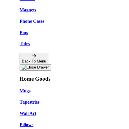
Magnets
Phone Cases
Pins
Totes
Back To Menu
Home Goods
Mugs
Tapestries
Wall Art
Pillows