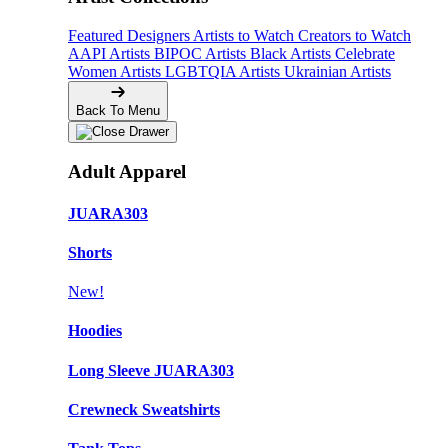
Featured Designers
Artists to Watch
Creators to Watch
AAPI Artists
BIPOC Artists
Black Artists
Celebrate
Women Artists
LGBTQIA Artists
Ukrainian Artists
Back To Menu
Adult Apparel
JUARA303
Shorts
New!
Hoodies
Long Sleeve JUARA303
Crewneck Sweatshirts