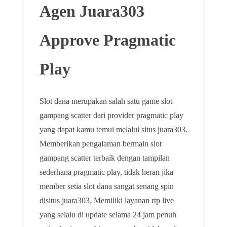
Agen Juara303
Approve Pragmatic
Play
Slot dana merupakan salah satu game slot
gampang scatter dari provider pragmatic play
yang dapat kamu temui melalui situs juara303.
Memberikan pengalaman bermain slot
gampang scatter terbaik dengan tampilan
sederhana pragmatic play, tidak heran jika
member setia slot dana sangat senang spin
disitus juara303. Memiliki layanan rtp live
yang selalu di update selama 24 jam penuh