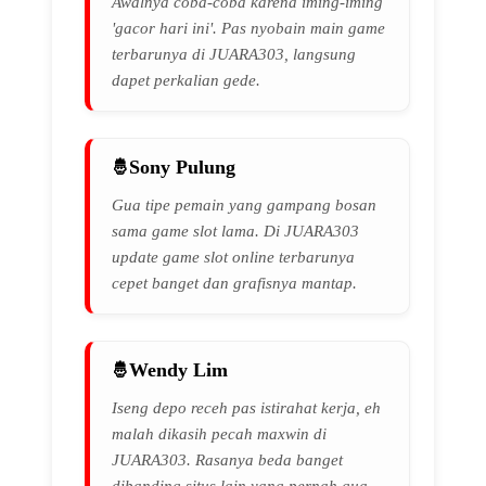
Awalnya coba-coba karena iming-iming
'gacor hari ini'. Pas nyobain main game
terbarunya di JUARA303, langsung
dapet perkalian gede.
Sony Pulung
Gua tipe pemain yang gampang bosan
sama game slot lama. Di JUARA303
update game slot online terbarunya
cepet banget dan grafisnya mantap.
Wendy Lim
Iseng depo receh pas istirahat kerja, eh
malah dikasih pecah maxwin di
JUARA303. Rasanya beda banget