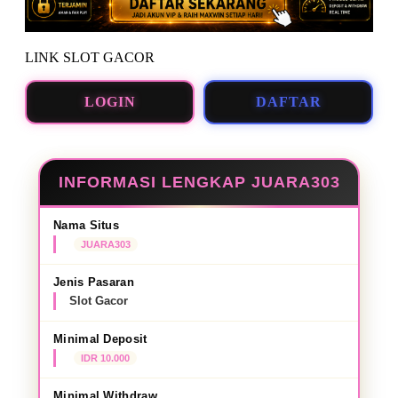
LINK SLOT GACOR
LOGIN
DAFTAR
INFORMASI LENGKAP JUARA303
Nama Situs
JUARA303
Jenis Pasaran
Slot Gacor
Minimal Deposit
IDR 10.000
Minimal Withdraw