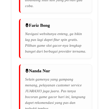
dibanding situs lain yang pernah gua
coba.
Fariz Bong
Navigasi websitunya enteng, ga bikin
lag pas lagi dapet fitur spin gratis.
Pilihan game slot gacor-nya lengkap
banget dari berbagai provider ternama.
Nanda Nur
Selain gamenya yang gampang
menang, pelayanan customer service
JUARA303 juga juara. Pas tanya
bocoran game gacor hari ini, langsung
dapet rekomendasi yang pas dan
terbukti tembus.