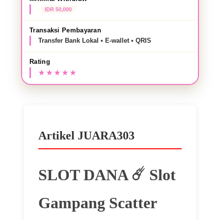
IDR 50,000
Transaksi Pembayaran
Transfer Bank Lokal • E-wallet • QRIS
Rating
Artikel JUARA303
SLOT DANA ☄️ Slot
Gampang Scatter