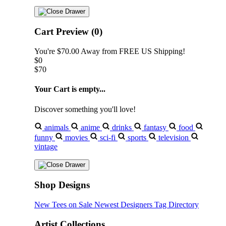
Cart Preview (0)
You're
$70.00
Away from
FREE US Shipping!
$0
$70
Your Cart is empty...
Discover something you'll love!
animals
anime
drinks
fantasy
food
funny
movies
sci-fi
sports
television
vintage
Shop Designs
New Tees on Sale
Newest Designers
Tag Directory
Artist Collections