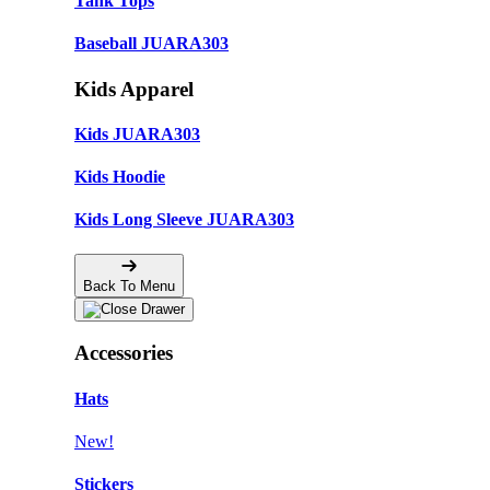
Tank Tops
Baseball JUARA303
Kids Apparel
Kids JUARA303
Kids Hoodie
Kids Long Sleeve JUARA303
Back To Menu
Accessories
Hats
New!
Stickers