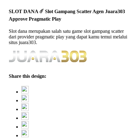
SLOT DANA ☄️ Slot Gampang Scatter Agen Juara303
Approve Pragmatic Play
Slot dana merupakan salah satu game slot gampang scatter
dari provider pragmatic play yang dapat kamu temui melalui
situs juara303.
Share this design: