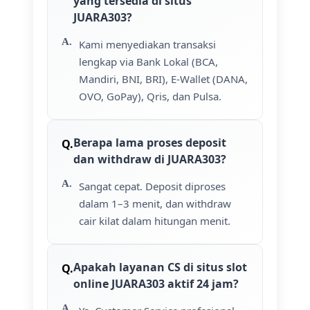
yang tersedia di situs
JUARA303?
Kami menyediakan transaksi
lengkap via Bank Lokal (BCA,
Mandiri, BNI, BRI), E-Wallet (DANA,
OVO, GoPay), Qris, dan Pulsa.
Berapa lama proses deposit
dan withdraw di JUARA303?
Sangat cepat. Deposit diproses
dalam 1–3 menit, dan withdraw
cair kilat dalam hitungan menit.
Apakah layanan CS di situs slot
online JUARA303 aktif 24 jam?