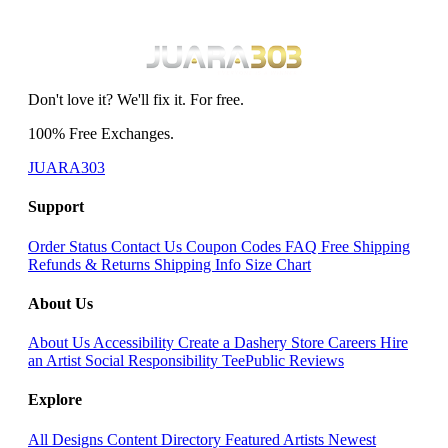
Don't love it? We'll fix it. For free.
100% Free Exchanges.
JUARA303
Support
Order Status
Contact Us
Coupon Codes
FAQ
Free Shipping
Refunds & Returns
Shipping Info
Size Chart
About Us
About Us
Accessibility
Create a Dashery Store
Careers
Hire
an Artist
Social Responsibility
TeePublic Reviews
Explore
All Designs
Content Directory
Featured Artists
Newest