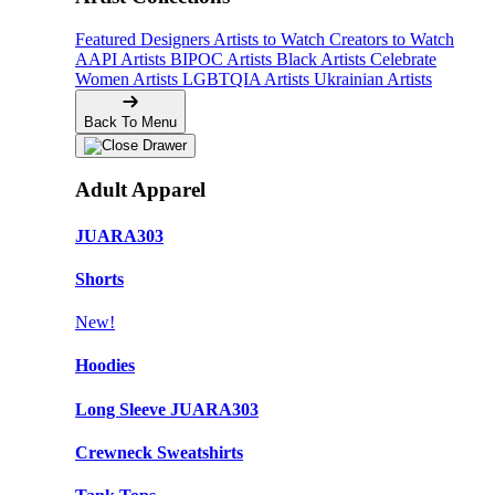
Featured Designers
Artists to Watch
Creators to Watch
AAPI Artists
BIPOC Artists
Black Artists
Celebrate
Women Artists
LGBTQIA Artists
Ukrainian Artists
Back To Menu
Adult Apparel
JUARA303
Shorts
New!
Hoodies
Long Sleeve JUARA303
Crewneck Sweatshirts