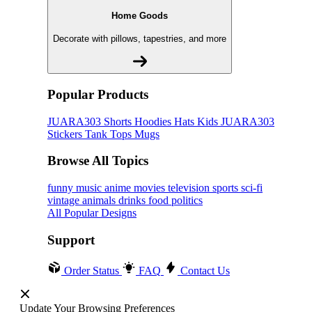
Home Goods
Decorate with pillows, tapestries, and more
Popular Products
JUARA303
Shorts
Hoodies
Hats
Kids JUARA303
Stickers
Tank Tops
Mugs
Browse All Topics
funny
music
anime
movies
television
sports
sci-fi
vintage
animals
drinks
food
politics
All Popular Designs
Support
Order Status
FAQ
Contact Us
Update Your Browsing Preferences