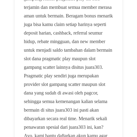
terjamin dan membuat semua member merasa
aman untuk bermain. Beragam bonus menarik
juga bisa kamu claim setiap harinya seperti
deposit harian, cashback, referral seumur
hidup, rebate mingguan, dan new member
untuk menjadi saldo tambahan dalam bermain
slot dana pragmatic play maupun slot
gampang scatter lainnya disitus juara303.
Pragmatic play sendiri juga merupakan
provider slot gampang scatter maupun slot
dana yang sudah di awasi oleh pagcor,
sehingga semua kemenangan kalian selama
bermain di situs juara303 ini pasti akan
dibayarkan secara real time. Menarik sekali
penawaran spesial dari juara303 ini, kan?
Ayo, kami bantu daftarkan akun kamu agar