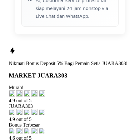
Ya, Customer Service profesional
siap melayani 24 jam nonstop via
Live Chat dan WhatsApp.
Nikmati
Bonus Deposit 5%
Bagi Pemain Setia
JUARA303!
MARKET JUARA303
Murah!
4.9 out of 5
JUARA303
4.9 out of 5
Bonus Terbesar
4.6 out of 5