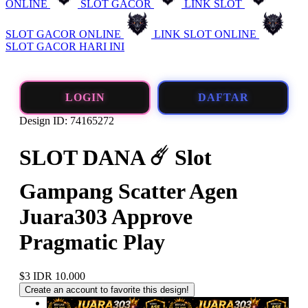
ONLINE
SLOT GACOR
LINK SLOT
SLOT GACOR ONLINE
LINK SLOT ONLINE
SLOT GACOR HARI INI
LOGIN
DAFTAR
Design ID: 74165272
SLOT DANA ☄️ Slot
Gampang Scatter Agen
Juara303 Approve
Pragmatic Play
$3
IDR 10.000
Create an account to favorite this design!